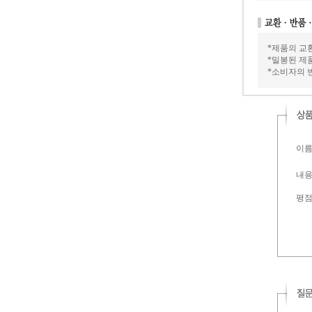
*제품의 교
*밀봉된 제
*소비자의 
이름 
내용 
평