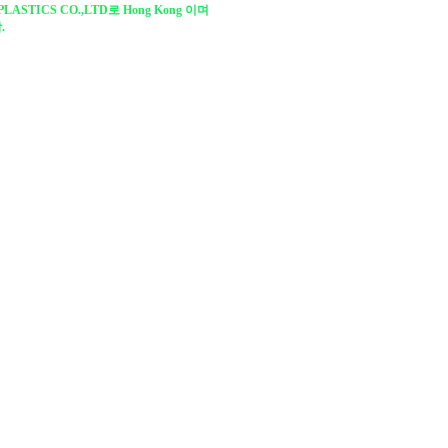
PLASTICS CO.,LTD로 Hong Kong 이며
.