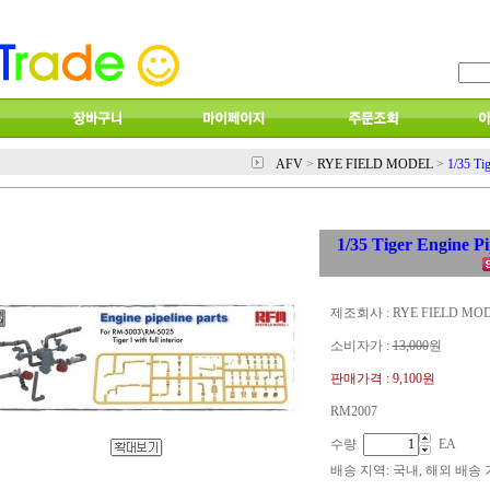
AFV
>
RYE FIELD MODEL
>
1/35 Tig
1/35 Tiger Engine Pi
제조회사 : RYE FIELD MO
소비자가 :
13,000
원
판매가격 :
9,100원
RM2007
수량
EA
배송 지역
: 국내, 해외 배송