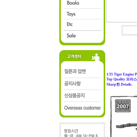
1/35 Tiger Engine 
Top Quality 프
Sharp한 Details.