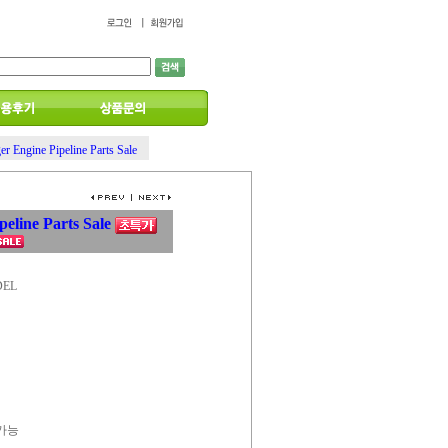
er Engine Pipeline Parts Sale
peline Parts Sale
DEL
 가능