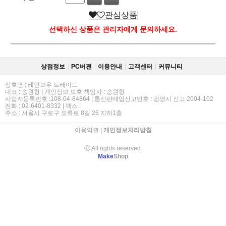
관심상품
선택하신 상품은 관리자에게 문의하세요.
상점정보
PC버젼
이용안내
고객센터
커뮤니티
상호명 : 레인보우 트레이드
대표 : 송원형 | 개인정보 보호 책임자 : 송원형
사업자등록번호 :108-04-84864 | 통신판매업신고번호 : 광명시 신고 2004-102
전화 : 02-6401-8332 | 팩스 :
주소 : 서울시 구로구 오류로 8길 26 지하1층
이용약관
|
개인정보처리방침
ⓒ All rights reserved.
Make
Shop