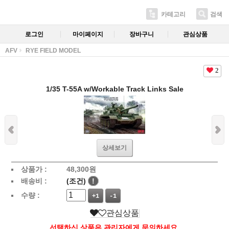
카테고리
검색
로그인
마이페이지
장바구니
관심상품
AFV
RYE FIELD MODEL
2
1/35 T-55A w/Workable Track Links Sale
상세보기
상품가 :
48,300
원
배송비 :
(조건)
!
수량 :
+1
-1
관심상품
선택하신 상품은 관리자에게 문의하세요.