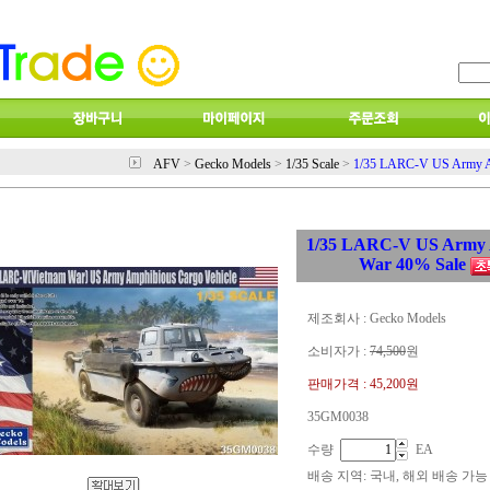
AFV
>
Gecko Models
>
1/35 Scale
>
1/35 LARC-V US Army A
1/35 LARC-V US Army 
War 40% Sale
제조회사 : Gecko Models
소비자가 :
74,500
원
판매가격 :
45,200원
35GM0038
수량
EA
배송 지역
: 국내, 해외 배송 가능