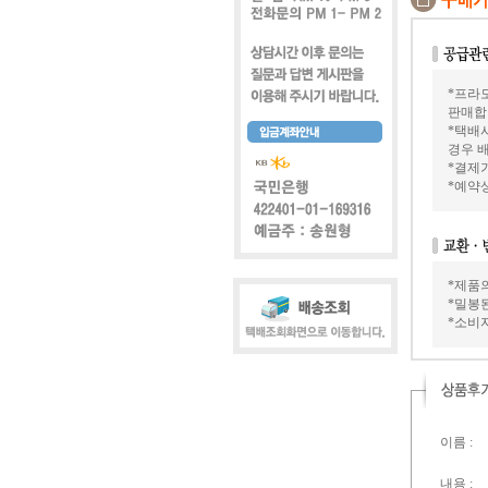
*프라모
판매합
*택배
경우 배
*결제가
*예약
*제품
*밀봉
*소비
이름 :
내용 :