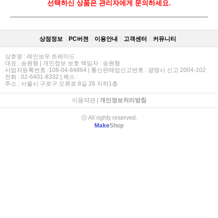
선택하신 상품은 관리자에게 문의하세요.
상점정보
PC버젼
이용안내
고객센터
커뮤니티
상호명 : 레인보우 트레이드
대표 : 송원형 | 개인정보 보호 책임자 : 송원형
사업자등록번호 :108-04-84864 | 통신판매업신고번호 : 광명시 신고 2004-102
전화 : 02-6401-8332 | 팩스 :
주소 : 서울시 구로구 오류로 8길 26 지하1층
이용약관
|
개인정보처리방침
ⓒ All rights reserved.
Make
Shop