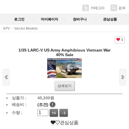
카테고리
검색
로그인
마이페이지
장바구니
관심상품
AFV
Gecko Models
1
1/35 LARC-V US Army Amphibious Vietnam War
40% Sale
상세보기
상품가 :
45,200
원
배송비 :
(조건)
!
수량 :
+1
-1
관심상품