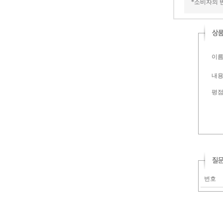
*소비자의 
이름 
내용 
평
번호