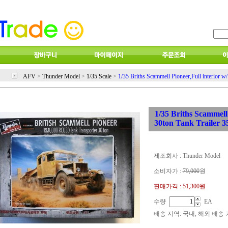
AFV
>
Thunder Model
>
1/35 Scale
>
1/35 Briths Scammell Pioneer,Full interior w
1/35 Briths Scammell 
30ton Tank Trailer 
제조회사 : Thunder Model
소비자가 :
79,000
원
판매가격 :
51,300원
수량
EA
배송 지역
: 국내, 해외 배송