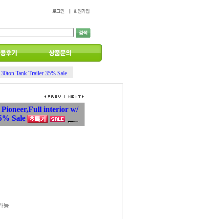
/ 30ton Tank Trailer 35% Sale
Pioneer,Full interior w/
35% Sale
 가능