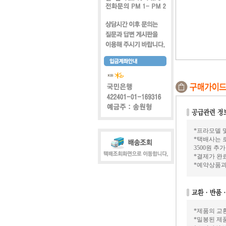
*프라모델 및
*택배사는 
3500원 추
*결제가 완료
*예약상품과
*제품의 교
*밀봉된 제