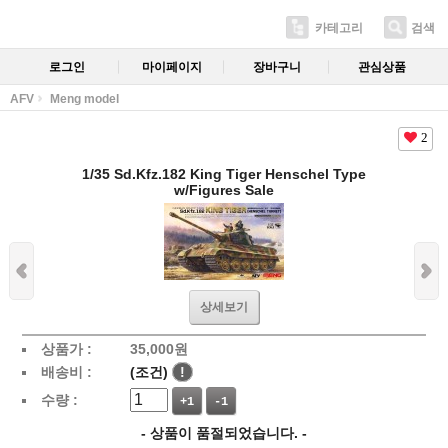
카테고리
검색
로그인
마이페이지
장바구니
관심상품
AFV
Meng model
2
1/35 Sd.Kfz.182 King Tiger Henschel Type
w/Figures Sale
상세보기
상품가 :
35,000
원
배송비 :
(조건)
!
수량 :
+1
-1
- 상품이 품절되었습니다. -