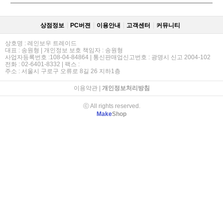
상점정보
PC버젼
이용안내
고객센터
커뮤니티
상호명 : 레인보우 트레이드
대표 : 송원형 | 개인정보 보호 책임자 : 송원형
사업자등록번호 :108-04-84864 | 통신판매업신고번호 : 광명시 신고 2004-102
전화 : 02-6401-8332 | 팩스 :
주소 : 서울시 구로구 오류로 8길 26 지하1층
이용약관
|
개인정보처리방침
ⓒ All rights reserved.
Make
Shop