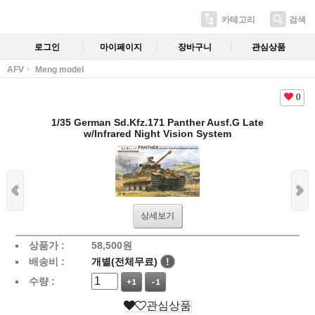
카테고리
검색
로그인
마이페이지
장바구니
관심상품
AFV
Meng model
0
1/35 German Sd.Kfz.171 Panther Ausf.G Late
w/Infrared Night Vision System
상세보기
상품가 :
58,500
원
배송비 :
개별(전체무료)
!
수량 :
+1
-1
관심상품