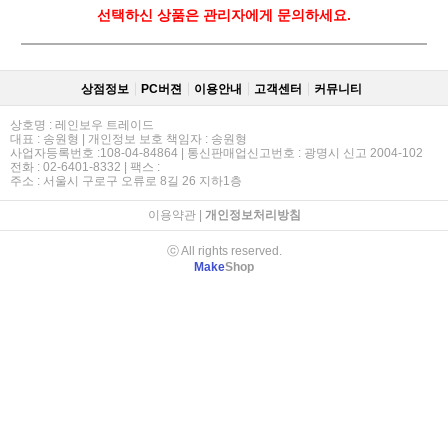
선택하신 상품은 관리자에게 문의하세요.
상점정보
PC버젼
이용안내
고객센터
커뮤니티
상호명 : 레인보우 트레이드
대표 : 송원형 | 개인정보 보호 책임자 : 송원형
사업자등록번호 :108-04-84864 | 통신판매업신고번호 : 광명시 신고 2004-102
전화 : 02-6401-8332 | 팩스 :
주소 : 서울시 구로구 오류로 8길 26 지하1층
이용약관
|
개인정보처리방침
ⓒ All rights reserved.
Make
Shop