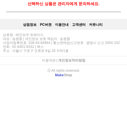
선택하신 상품은 관리자에게 문의하세요.
상점정보
PC버젼
이용안내
고객센터
커뮤니티
상호명 : 레인보우 트레이드
대표 : 송원형 | 개인정보 보호 책임자 : 송원형
사업자등록번호 :108-04-84864 | 통신판매업신고번호 : 광명시 신고 2004-102
전화 : 02-6401-8332 | 팩스 :
주소 : 서울시 구로구 오류로 8길 26 지하1층
이용약관
|
개인정보처리방침
ⓒ All rights reserved.
Make
Shop