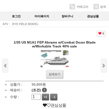
카테고리
검색
로그인
마이페이지
장바구니
관심상품
AFV
RYE FIELD MODEL
0
1/35 US M1A1 FEP Abrams w/Combat Dozer Blade
w/Workable Track 40% sale
상세보기
상품가 :
50,800
원
배송비 :
(조건)
!
수량 :
+1
-1
관심상품