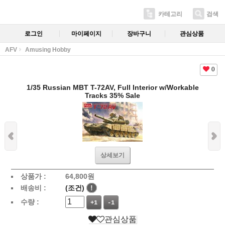
카테고리
검색
로그인
마이페이지
장바구니
관심상품
AFV
Amusing Hobby
0
1/35 Russian MBT T-72AV, Full Interior w/Workable
Tracks 35% Sale
상세보기
상품가 :
64,800
원
배송비 :
(조건)
!
수량 :
+1
-1
관심상품