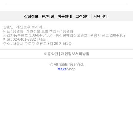
상점정보
PC버젼
이용안내
고객센터
커뮤니티
상호명 : 레인보우 트레이드
대표 : 송원형 | 개인정보 보호 책임자 : 송원형
사업자등록번호 :108-04-84864 | 통신판매업신고번호 : 광명시 신고 2004-102
전화 : 02-6401-8332 | 팩스 :
주소 : 서울시 구로구 오류로 8길 26 지하1층
이용약관
|
개인정보처리방침
ⓒ All rights reserved.
Make
Shop