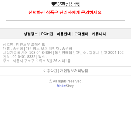
관심상품
선택하신 상품은 관리자에게 문의하세요.
상점정보
PC버젼
이용안내
고객센터
커뮤니티
상호명 : 레인보우 트레이드
대표 : 송원형 | 개인정보 보호 책임자 : 송원형
사업자등록번호 :108-04-84864 | 통신판매업신고번호 : 광명시 신고 2004-102
전화 : 02-6401-8332 | 팩스 :
주소 : 서울시 구로구 오류로 8길 26 지하1층
이용약관
|
개인정보처리방침
ⓒ All rights reserved.
Make
Shop