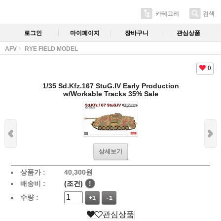
카테고리
검색
로그인
마이페이지
장바구니
관심상품
AFV
RYE FIELD MODEL
0
1/35 Sd.Kfz.167 StuG.IV Early Production
w/Workable Tracks 35% Sale
상세보기
상품가 :
40,300
원
배송비 :
(조건)
!
수량 :
+1
-1
관심상품