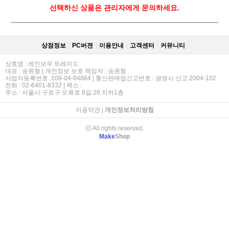
선택하신 상품은 관리자에게 문의하세요.
상점정보
PC버젼
이용안내
고객센터
커뮤니티
상호명 : 레인보우 트레이드
대표 : 송원형 | 개인정보 보호 책임자 : 송원형
사업자등록번호 :108-04-84864 | 통신판매업신고번호 : 광명시 신고 2004-102
전화 : 02-6401-8332 | 팩스 :
주소 : 서울시 구로구 오류로 8길 26 지하1층
이용약관
|
개인정보처리방침
ⓒ All rights reserved.
Make
Shop