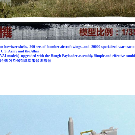
howitzer shells, 200 sets of bomber aircraft wings, and 20000 specialized war tractors
e U.S. Army and the Allies
VAI models) upgraded with the Hough Payloader assembly. Simple and effective combinat
이상 생산되어 다목적으로 활용 되었음