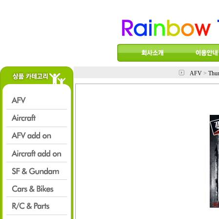
AFV
>
Thu