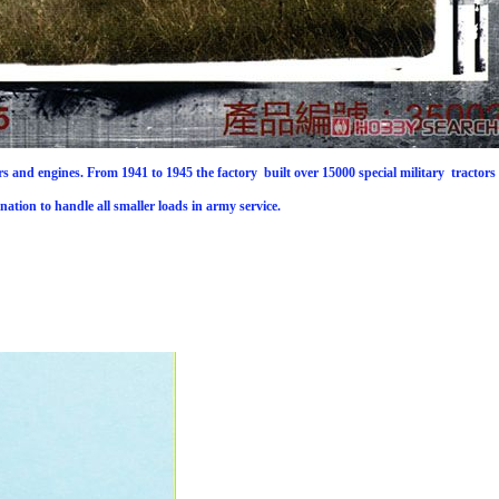
 and engines. From 1941 to 1945 the factory built over 15000 special military tractors 
ion to handle all smaller loads in army service.