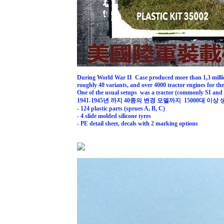
During World War II Case produced more than 1,3 million 
roughly 40 variants, and over 4000 tractor engines for th
One of the usual setups was a tractor (commonly SI and 
1941-1945년 까지 40종의 변경 모델까지 15000대 
- 124 plastic parts (sprues A, B, C)
- 4 slide molded silicone tyres
- PE detail sheet, decals with 2 marking options