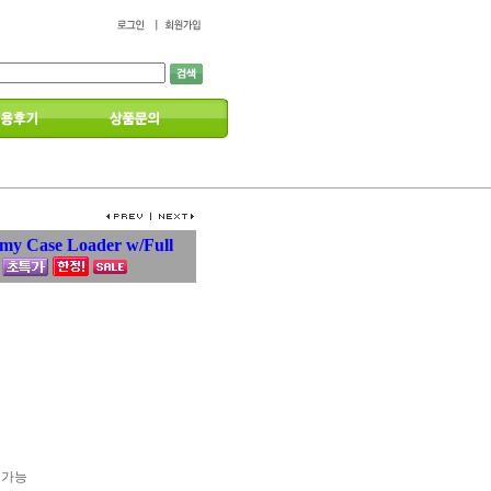
my Case Loader w/Full
송 가능