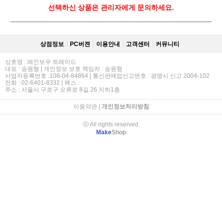
선택하신 상품은 관리자에게 문의하세요.
상점정보
PC버젼
이용안내
고객센터
커뮤니티
상호명 : 레인보우 트레이드
대표 : 송원형 | 개인정보 보호 책임자 : 송원형
사업자등록번호 :108-04-84864 | 통신판매업신고번호 : 광명시 신고 2004-102
전화 : 02-6401-8332 | 팩스 :
주소 : 서울시 구로구 오류로 8길 26 지하1층
이용약관
|
개인정보처리방침
ⓒ All rights reserved.
Make
Shop