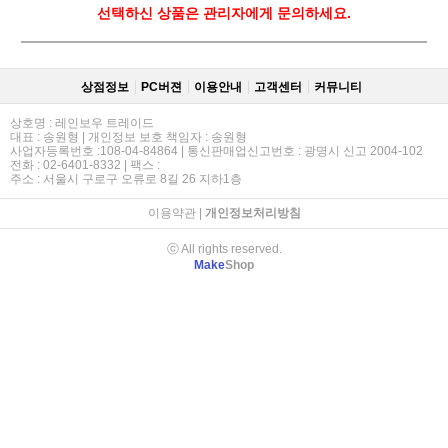
선택하신 상품은 관리자에게 문의하세요.
상점정보
PC버젼
이용안내
고객센터
커뮤니티
상호명 : 레인보우 트레이드
대표 : 송원형 | 개인정보 보호 책임자 : 송원형
사업자등록번호 :108-04-84864 | 통신판매업신고번호 : 광명시 신고 2004-102
전화 : 02-6401-8332 | 팩스 :
주소 : 서울시 구로구 오류로 8길 26 지하1층
이용약관
|
개인정보처리방침
ⓒ All rights reserved.
Make
Shop