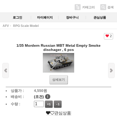
카테고리
검색
로그인
마이페이지
장바구니
관심상품
AFV
RPG Scale Model
2
1/35 Mordern Russian MBT Metal Empty Smoke
dischager , 6 pcs
상세보기
상품가 :
4,550
원
배송비 :
(조건)
!
수량 :
+1
-1
관심상품