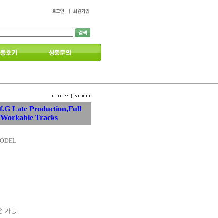
f.G Late Production,Full
w/Workable Tracks
MODEL
배송 가능