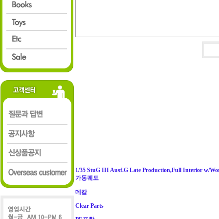
1/35 StuG III Ausf.G Late Production,Full Interior w/Wo
가동궤도
데칼
Clear Parts