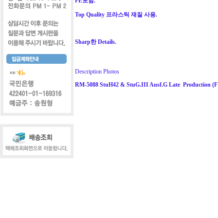
PE포함.
Top Quality 프라스틱 재질 사용.
Sharp한 Details.
Description
Photos
RM-5088 StuH42 & StuG.III Ausf.G Late Production