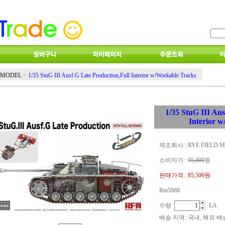
D MODEL
>
1/35 StuG III Ausf.G Late Production,Full Interior w/Workable Tracks
1/35 StuG III Aus
Interior 
제조회사 : RYE FIELD 
소비자가 :
95,000
원
판매가격 :
85,500원
Rm5088
수량
EA
배송 지역
: 국내, 해외 