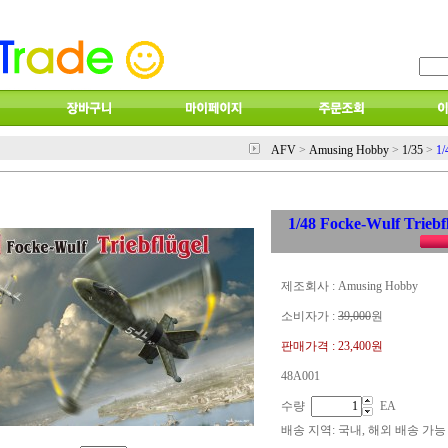
AFV
>
Amusing Hobby
>
1/35
>
1/
1/48 Focke-Wulf Triebf
제조회사 : Amusing Hobby
소비자가 :
39,000
원
판매가격 :
23,400원
48A001
수량
EA
배송 지역
: 국내, 해외 배송 가능