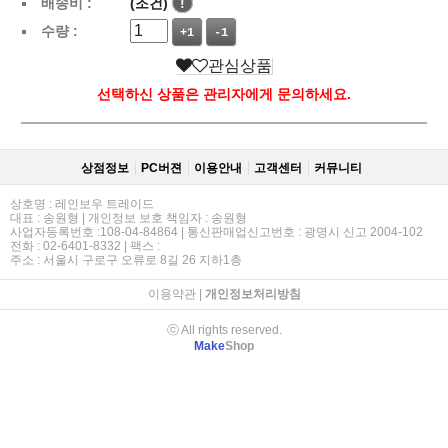
배송비 :
(조건)
!
수량 :
+1
-1
관심상품
선택하신 상품은 관리자에게 문의하세요.
상점정보
PC버젼
이용안내
고객센터
커뮤니티
상호명 : 레인보우 트레이드
대표 : 송원형 | 개인정보 보호 책임자 : 송원형
사업자등록번호 :108-04-84864 | 통신판매업신고번호 : 광명시 신고 2004-102
전화 : 02-6401-8332 | 팩스 :
주소 : 서울시 구로구 오류로 8길 26 지하1층
이용약관
|
개인정보처리방침
ⓒ All rights reserved.
Make
Shop