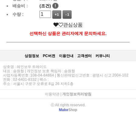
배송비 :
(조건)
!
수량 :
+1
-1
관심상품
선택하신 상품은 관리자에게 문의하세요.
상점정보
PC버젼
이용안내
고객센터
커뮤니티
상호명 : 레인보우 트레이드
대표 : 송원형 | 개인정보 보호 책임자 : 송원형
사업자등록번호 :108-04-84864 | 통신판매업신고번호 : 광명시 신고 2004-102
전화 : 02-6401-8332 | 팩스 :
주소 : 서울시 구로구 오류로 8길 26 지하1층
이용약관
|
개인정보처리방침
ⓒ All rights reserved.
Make
Shop