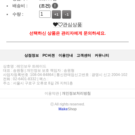
배송비 :
(조건)
!
수량 :
+1
-1
관심상품
선택하신 상품은 관리자에게 문의하세요.
상점정보
PC버젼
이용안내
고객센터
커뮤니티
상호명 : 레인보우 트레이드
대표 : 송원형 | 개인정보 보호 책임자 : 송원형
사업자등록번호 :108-04-84864 | 통신판매업신고번호 : 광명시 신고 2004-102
전화 : 02-6401-8332 | 팩스 :
주소 : 서울시 구로구 오류로 8길 26 지하1층
이용약관
|
개인정보처리방침
ⓒ All rights reserved.
Make
Shop