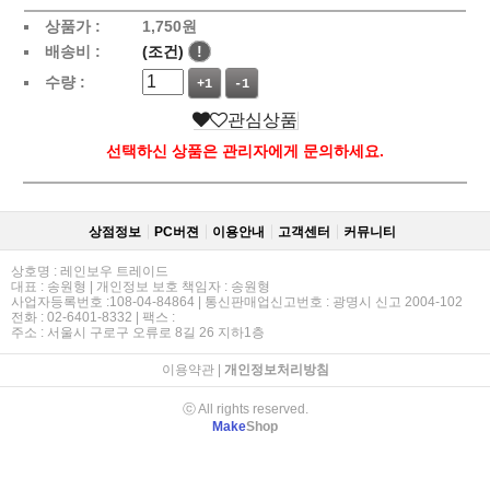
상품가 :
1,750
원
배송비 :
(조건)
!
수량 :
+1
-1
관심상품
선택하신 상품은 관리자에게 문의하세요.
상점정보
PC버젼
이용안내
고객센터
커뮤니티
상호명 : 레인보우 트레이드
대표 : 송원형 | 개인정보 보호 책임자 : 송원형
사업자등록번호 :108-04-84864 | 통신판매업신고번호 : 광명시 신고 2004-102
전화 : 02-6401-8332 | 팩스 :
주소 : 서울시 구로구 오류로 8길 26 지하1층
이용약관
|
개인정보처리방침
ⓒ All rights reserved.
Make
Shop