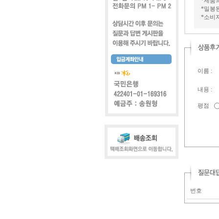
*제품
*밀봉
*소비
이름 :
내용 :
평점
번호