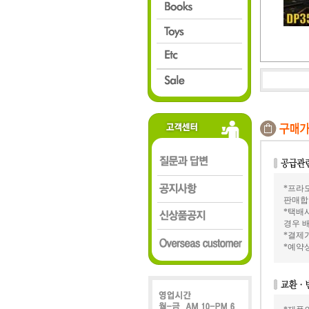
*프라모
판매합
*택배
경우 배
*결제가
*예약