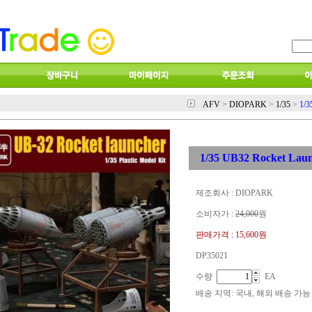
AFV
>
DIOPARK
>
1/35
>
1/3
1/35 UB32 Rocket Lau
제조회사 : DIOPARK
소비자가 :
24,000
원
판매가격 :
15,600원
DP35021
수량
EA
배송 지역
: 국내, 해외 배송 가능