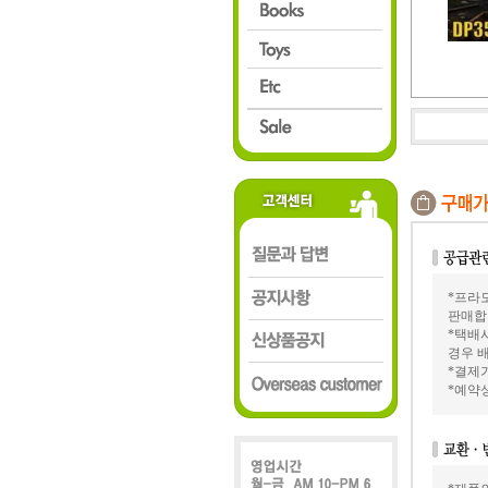
*프라모
판매합
*택배
경우 배
*결제가
*예약