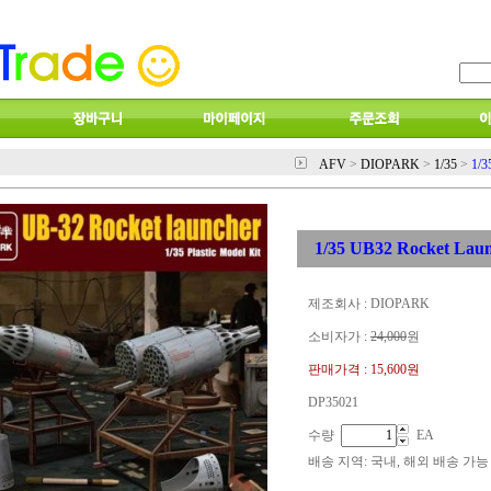
AFV
>
DIOPARK
>
1/35
>
1/3
1/35 UB32 Rocket Lau
제조회사 : DIOPARK
소비자가 :
24,000
원
판매가격 :
15,600원
DP35021
수량
EA
배송 지역
: 국내, 해외 배송 가능