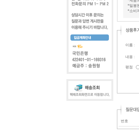
*제품
*밀봉
*소비
이름 :
내용 :
평점
번호