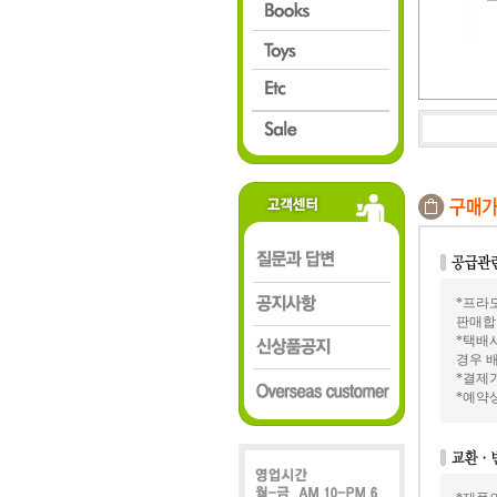
*프라모
판매합
*택배
경우 배
*결제가
*예약