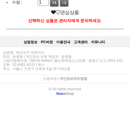
수량 :
+1
-1
관심상품
선택하신 상품은 관리자에게 문의하세요.
상점정보
PC버젼
이용안내
고객센터
커뮤니티
상호명 : 레인보우 트레이드
대표 : 송원형 | 개인정보 보호 책임자 : 송원형
사업자등록번호 :108-04-84864 | 통신판매업신고번호 : 광명시 신고 2004-102
전화 : 02-6401-8332 | 팩스 :
주소 : 서울시 구로구 오류로 8길 26 지하1층
이용약관
|
개인정보처리방침
ⓒ All rights reserved.
Make
Shop