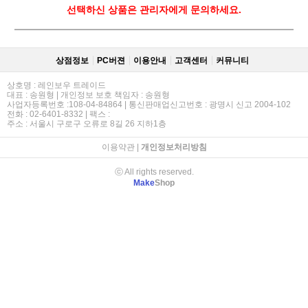
선택하신 상품은 관리자에게 문의하세요.
상점정보
PC버젼
이용안내
고객센터
커뮤니티
상호명 : 레인보우 트레이드
대표 : 송원형 | 개인정보 보호 책임자 : 송원형
사업자등록번호 :108-04-84864 | 통신판매업신고번호 : 광명시 신고 2004-102
전화 : 02-6401-8332 | 팩스 :
주소 : 서울시 구로구 오류로 8길 26 지하1층
이용약관
|
개인정보처리방침
ⓒ All rights reserved.
Make
Shop