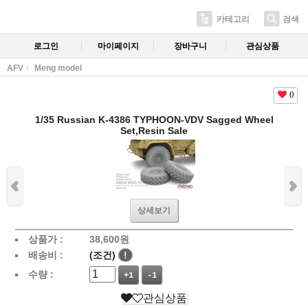
카테고리
검색
로그인
마이페이지
장바구니
관심상품
AFV
Meng model
0
1/35 Russian K-4386 TYPHOON-VDV Sagged Wheel
Set,Resin Sale
상세보기
상품가 :
38,600
원
배송비 :
(조건)
!
수량 :
+1
-1
관심상품