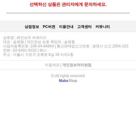
선택하신 상품은 관리자에게 문의하세요.
상점정보
PC버젼
이용안내
고객센터
커뮤니티
상호명 : 레인보우 트레이드
대표 : 송원형 | 개인정보 보호 책임자 : 송원형
사업자등록번호 :108-04-84864 | 통신판매업신고번호 : 광명시 신고 2004-102
전화 : 02-6401-8332 | 팩스 :
주소 : 서울시 구로구 오류로 8길 26 지하1층
이용약관
|
개인정보처리방침
ⓒ All rights reserved.
Make
Shop