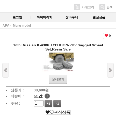
카테고리
검색
로그인
마이페이지
장바구니
관심상품
AFV
Meng model
0
1/35 Russian K-4386 TYPHOON-VDV Sagged Wheel
Set,Resin Sale
상세보기
상품가 :
38,600
원
배송비 :
(조건)
!
수량 :
+1
-1
관심상품