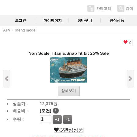
카테고리
검색
로그인
마이페이지
장바구니
관심상품
AFV
Meng model
2
Non Scale Titanic,Snap fit kit 25% Sale
상세보기
상품가 :
12,375
원
배송비 :
(조건)
!
수량 :
+1
-1
관심상품