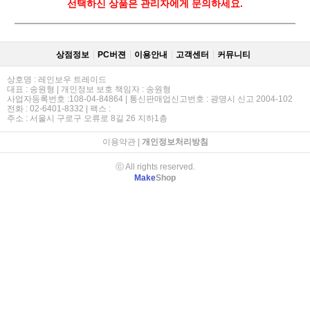
선택하신 상품은 관리자에게 문의하세요.
상점정보
PC버젼
이용안내
고객센터
커뮤니티
상호명 : 레인보우 트레이드
대표 : 송원형 | 개인정보 보호 책임자 : 송원형
사업자등록번호 :108-04-84864 | 통신판매업신고번호 : 광명시 신고 2004-102
전화 : 02-6401-8332 | 팩스 :
주소 : 서울시 구로구 오류로 8길 26 지하1층
이용약관
|
개인정보처리방침
ⓒ All rights reserved.
Make
Shop