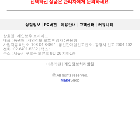
선택하신 상품은 관리자에게 문의하세요.
상점정보
PC버젼
이용안내
고객센터
커뮤니티
상호명 : 레인보우 트레이드
대표 : 송원형 | 개인정보 보호 책임자 : 송원형
사업자등록번호 :108-04-84864 | 통신판매업신고번호 : 광명시 신고 2004-102
전화 : 02-6401-8332 | 팩스 :
주소 : 서울시 구로구 오류로 8길 26 지하1층
이용약관
|
개인정보처리방침
ⓒ All rights reserved.
Make
Shop