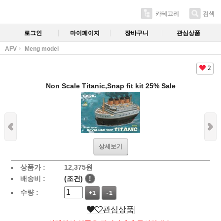
카테고리
검색
로그인
마이페이지
장바구니
관심상품
AFV
Meng model
2
Non Scale Titanic,Snap fit kit 25% Sale
상세보기
상품가 :
12,375
원
배송비 :
(조건)
!
수량 :
+1
-1
관심상품