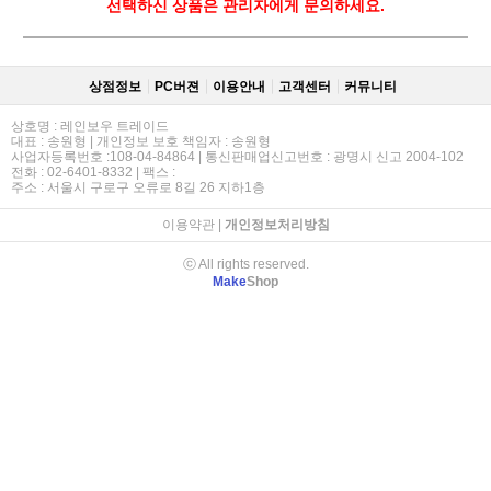
선택하신 상품은 관리자에게 문의하세요.
상점정보
PC버젼
이용안내
고객센터
커뮤니티
상호명 : 레인보우 트레이드
대표 : 송원형 | 개인정보 보호 책임자 : 송원형
사업자등록번호 :108-04-84864 | 통신판매업신고번호 : 광명시 신고 2004-102
전화 : 02-6401-8332 | 팩스 :
주소 : 서울시 구로구 오류로 8길 26 지하1층
이용약관
|
개인정보처리방침
ⓒ All rights reserved.
Make
Shop