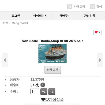
카테고리
검색
로그인
마이페이지
장바구니
관심상품
AFV
Meng model
2
Non Scale Titanic,Snap fit kit 25% Sale
상세보기
상품가 :
12,375
원
배송비 :
(조건)
!
수량 :
+1
-1
관심상품