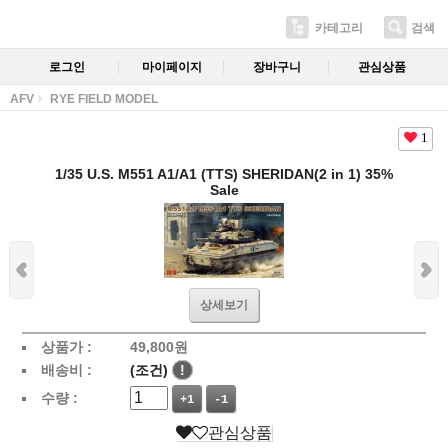
카테고리
검색
로그인
마이페이지
장바구니
관심상품
AFV
RYE FIELD MODEL
1
1/35 U.S. M551 A1/A1 (TTS) SHERIDAN(2 in 1) 35%
Sale
상세보기
상품가 :
49,800
원
배송비 :
(조건)
!
수량 :
+1
-1
관심상품