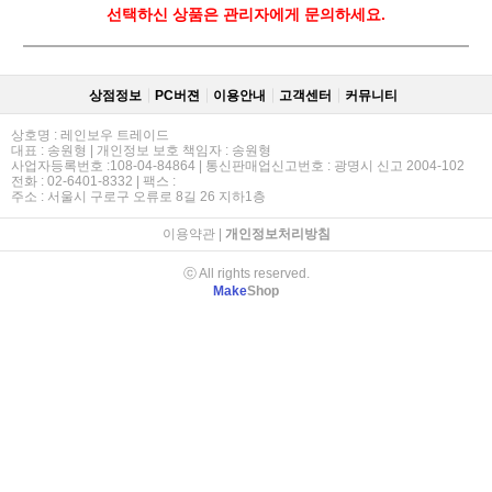
선택하신 상품은 관리자에게 문의하세요.
상점정보
PC버젼
이용안내
고객센터
커뮤니티
상호명 : 레인보우 트레이드
대표 : 송원형 | 개인정보 보호 책임자 : 송원형
사업자등록번호 :108-04-84864 | 통신판매업신고번호 : 광명시 신고 2004-102
전화 : 02-6401-8332 | 팩스 :
주소 : 서울시 구로구 오류로 8길 26 지하1층
이용약관
|
개인정보처리방침
ⓒ All rights reserved.
Make
Shop