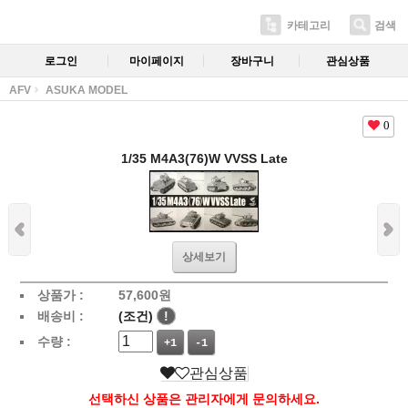
카테고리
검색
로그인
마이페이지
장바구니
관심상품
AFV
ASUKA MODEL
0
1/35 M4A3(76)W VVSS Late
상세보기
상품가 :
57,600
원
배송비 :
(조건)
!
수량 :
+1
-1
관심상품
선택하신 상품은 관리자에게 문의하세요.