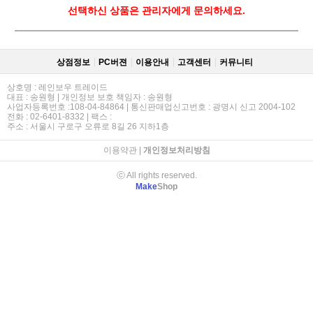
선택하신 상품은 관리자에게 문의하세요.
상점정보
PC버젼
이용안내
고객센터
커뮤니티
상호명 : 레인보우 트레이드
대표 : 송원형 | 개인정보 보호 책임자 : 송원형
사업자등록번호 :108-04-84864 | 통신판매업신고번호 : 광명시 신고 2004-102
전화 : 02-6401-8332 | 팩스 :
주소 : 서울시 구로구 오류로 8길 26 지하1층
이용약관
|
개인정보처리방침
ⓒ All rights reserved.
Make
Shop