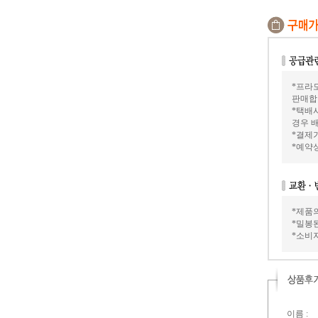
*프라모
판매합
*택배
경우 배
*결제가
*예약
*제품
*밀봉
*소비
이름 :