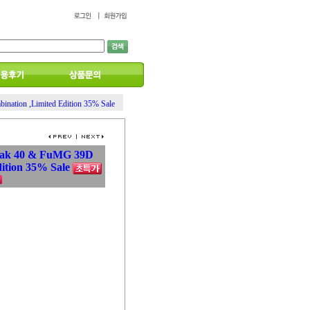
ation ,Limited Edition 35% Sale
lak 40 & FuMG 39D
dition 35% Sale