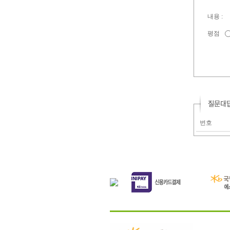
내용 :
평점
번호