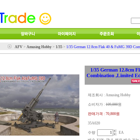
AFV
>
Amusing Hobby
>
1/35
>
1/35 German 12.8cm Flak 40 & FuMG 39D Combin
1/35 German 12.8cm F
Combination ,Limited E
제조회사 : Amusing Hobby
소비자가 :
109,000
원
판매가격 :
70,800원
35A020
수량
EA