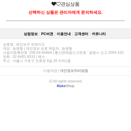
관심상품
선택하신 상품은 관리자에게 문의하세요.
상점정보
PC버젼
이용안내
고객센터
커뮤니티
상호명 : 레인보우 트레이드
대표 : 송원형 | 개인정보 보호 책임자 : 송원형
사업자등록번호 :108-04-84864 | 통신판매업신고번호 : 광명시 신고 2004-102
전화 : 02-6401-8332 | 팩스 :
주소 : 서울시 구로구 오류로 8길 26 지하1층
이용약관
|
개인정보처리방침
ⓒ All rights reserved.
Make
Shop