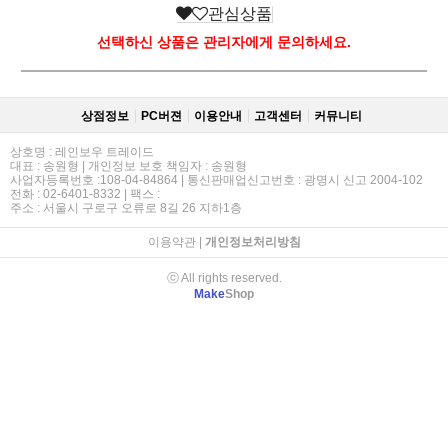
관심상품
선택하신 상품은 관리자에게 문의하세요.
상점정보
PC버젼
이용안내
고객센터
커뮤니티
상호명 : 레인보우 트레이드
대표 : 송원형 | 개인정보 보호 책임자 : 송원형
사업자등록번호 :108-04-84864 | 통신판매업신고번호 : 광명시 신고 2004-102
전화 : 02-6401-8332 | 팩스 :
주소 : 서울시 구로구 오류로 8길 26 지하1층
이용약관
|
개인정보처리방침
ⓒ All rights reserved.
Make
Shop