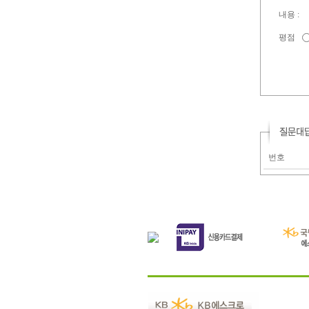
내용 :
평점
번호