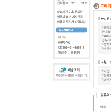
*프라모
판매합
*택배
경우 배
*결제가
*예약
*제품
*밀봉
*소비
이름 :