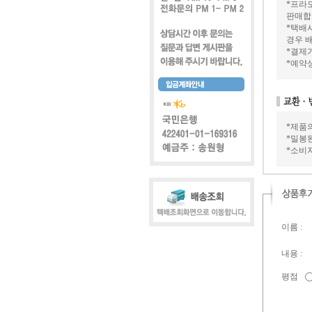
*프라모
판매합
*택배
경우 배
*결제가
*예약
*제품
*밀봉
*소비
이름 :
내용 :
평점