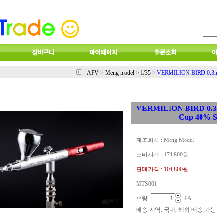
AFV
>
Meng model
>
1/35
>
VERMILION BIRD 0.3mm
VERMILION BIRD 0.3m
Cup 40% S
제조회사 : Meng Model
소비자가 :
174,800
원
판매가격 :
104,800원
MTS001
수량
EA
배송 지역
: 국내, 해외 배송 가능