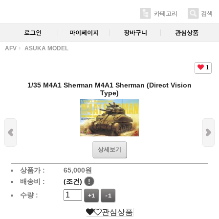
카테고리
검색
로그인
마이페이지
장바구니
관심상품
AFV
ASUKA MODEL
1
1/35 M4A1 Sherman M4A1 Sherman (Direct Vision
Type)
상세보기
상품가 :
65,000
원
배송비 :
(조건)
!
수량 :
+1
-1
관심상품