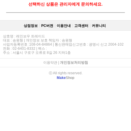
선택하신 상품은 관리자에게 문의하세요.
상점정보
PC버젼
이용안내
고객센터
커뮤니티
상호명 : 레인보우 트레이드
대표 : 송원형 | 개인정보 보호 책임자 : 송원형
사업자등록번호 :108-04-84864 | 통신판매업신고번호 : 광명시 신고 2004-102
전화 : 02-6401-8332 | 팩스 :
주소 : 서울시 구로구 오류로 8길 26 지하1층
이용약관
|
개인정보처리방침
ⓒ All rights reserved.
Make
Shop