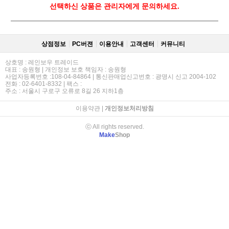
선택하신 상품은 관리자에게 문의하세요.
상점정보
PC버젼
이용안내
고객센터
커뮤니티
상호명 : 레인보우 트레이드
대표 : 송원형 | 개인정보 보호 책임자 : 송원형
사업자등록번호 :108-04-84864 | 통신판매업신고번호 : 광명시 신고 2004-102
전화 : 02-6401-8332 | 팩스 :
주소 : 서울시 구로구 오류로 8길 26 지하1층
이용약관
|
개인정보처리방침
ⓒ All rights reserved.
Make
Shop