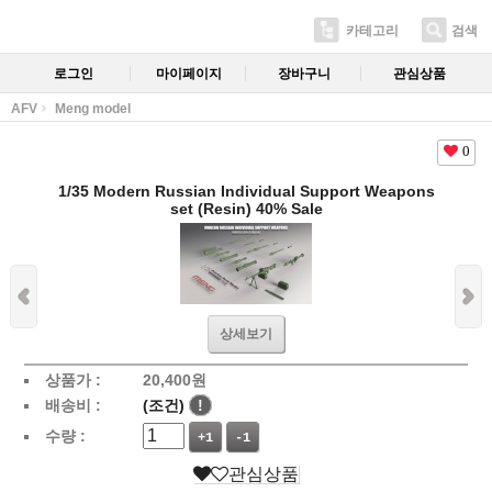
카테고리
검색
로그인
마이페이지
장바구니
관심상품
AFV
Meng model
0
1/35 Modern Russian Individual Support Weapons
set (Resin) 40% Sale
상세보기
상품가 :
20,400
원
배송비 :
(조건)
!
수량 :
+1
-1
관심상품