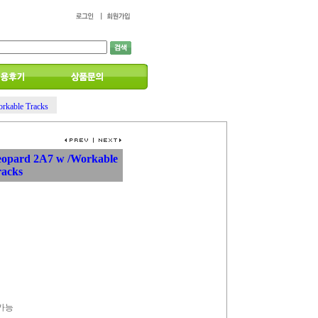
rkable Tracks
opard 2A7 w /Workable
racks
 가능