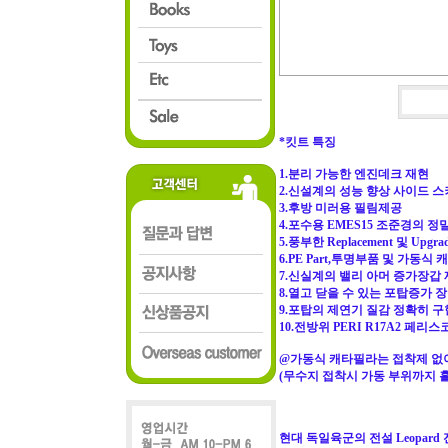
*킷트 특징
1.분리 가능한 엔진데크 재현
2.신설계의 성능 향상 사이드 
3.후방 미러용 필림제공
4.포수용 EMES15 조준경의 
5.풍부한 Replacement 및 Upgr
6.PE Part,투명부품 및 가동식
7.신실계의 밸리 아머 증가장갑
8.열고 닫을 수 있는 포탑증가 
9.포탑의 제연기 질감 정확히 구
10.전방위 PERI R17A2 페
@가동식 캐타필라는 접착제 없이
(무수지 접착시 가동 부위까지 
현대 독일육군의 전설 Leopard