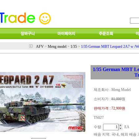
AFV
>
Meng model
>
1/35
>
1/35 German MBT Leopard 2A7 w /Wo
1/35 German MBT Le
T
제조회사 : Meng Model
소비자가 :
81,000
원
판매가격 :
72,900원
TS027
수량
EA
배송 지역
: 국내, 해외 배송