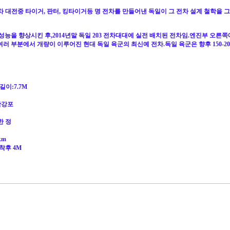
는 2차 대전중 타이거, 판터, 킹타이거등 명 전차를 만들어낸 독일이 그 전차 설계 철학
d 2A6의 성능을 향상시킨 후,2014년말 독일 203 전차대대에 실전 배치된 전차임.엔진부
등 여러 부분에서 개량이 이루어진 현대 독일 육군의 최신예 전차.독일 육군은 향후 150-200대
길이:7.7M
활강포
한 정
km
착후 4M