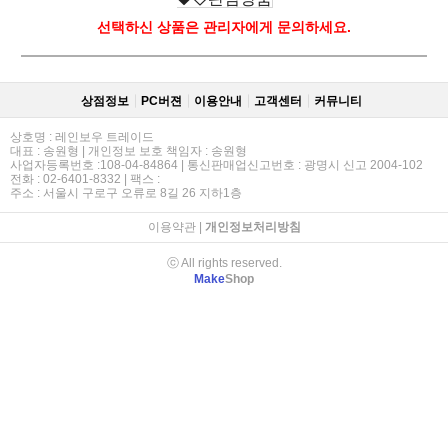
선택하신 상품은 관리자에게 문의하세요.
상점정보
PC버젼
이용안내
고객센터
커뮤니티
상호명 : 레인보우 트레이드
대표 : 송원형 | 개인정보 보호 책임자 : 송원형
사업자등록번호 :108-04-84864 | 통신판매업신고번호 : 광명시 신고 2004-102
전화 : 02-6401-8332 | 팩스 :
주소 : 서울시 구로구 오류로 8길 26 지하1층
이용약관
|
개인정보처리방침
ⓒ All rights reserved.
Make
Shop