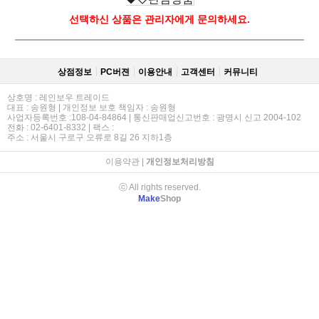
선택하신 상품은 관리자에게 문의하세요.
상점정보
PC버젼
이용안내
고객센터
커뮤니티
상호명 : 레인보우 트레이드
대표 : 송원형 | 개인정보 보호 책임자 : 송원형
사업자등록번호 :108-04-84864 | 통신판매업신고번호 : 광명시 신고 2004-102
전화 : 02-6401-8332 | 팩스 :
주소 : 서울시 구로구 오류로 8길 26 지하1층
이용약관
|
개인정보처리방침
ⓒ All rights reserved.
Make
Shop