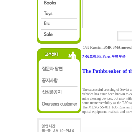
1/35 Russian BMR-3MArmored M
가동트렉,PE Parts,투명부품
The Pathbreaker of t
The successful crossing of Soviet a
vehicles has since been known to e
mine clearing devices, but also wi
same maneuverability as the T-90 ta
The MENG SS-011 1/35 Russian BMR-
optical equipment, realistic and mo