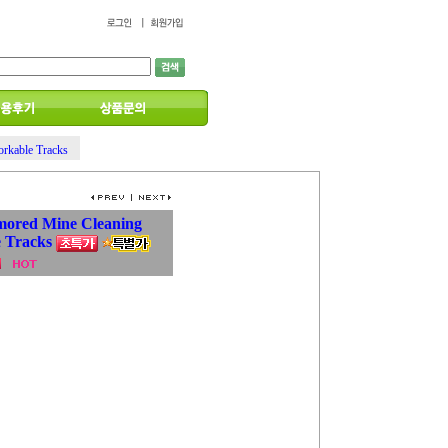
rkable Tracks
ored Mine Cleaning
e Tracks