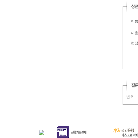
이름 
내용 
평
번호