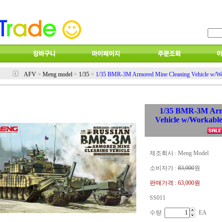
AFV
>
Meng model
>
1/35
>
1/35 BMR-3M Armored Mine Cleaning Vehicle w/Wo
1/35 BMR-3M Arm
Vehicle w/Workabl
제조회사 : Meng Model
소비자가 :
83,000
원
판매가격 :
63,000원
SS011
수량
EA