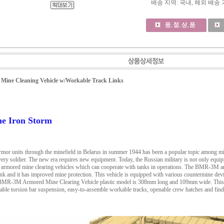
배송 지역
: 국내, 해외 배송
ine Cleaning Vehicle w/Workable Track Links
he Iron Storm
rmor units through the minefield in Belarus in summer 1944 has been a popular topic among mil
very soldier. The new era requires new equipment. Today, the Russian military is not only eq
th armored mine clearing vehicles which can cooperate with tanks in operations. The BMR-3M ar
nk and it has improved mine protection. This vehicle is equipped with various countermine device
3M Armored Mine Clearing Vehicle plastic model is 308mm long and 109mm wide. This kit has
vable torsion bar suspension, easy-to-assemble workable tracks, openable crew hatches and fin