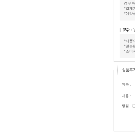
경우 배
*결제가
*예약
*제품
*밀봉
*소비
이름 :
내용 :
평점