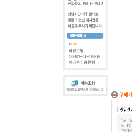
*프라모
판매합
*택배