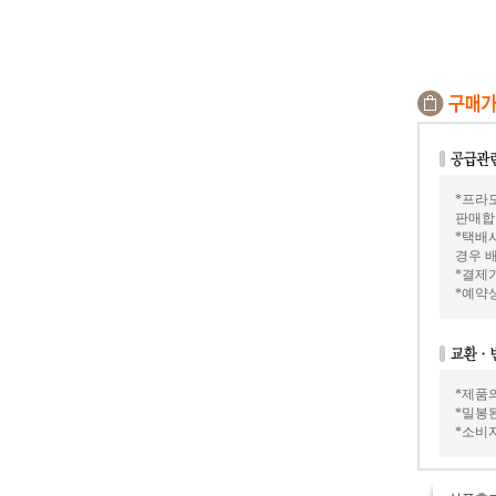
*프라모
판매합
*택배
경우 배
*결제가
*예약
*제품
*밀봉
*소비