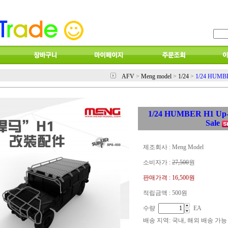
AFV
>
Meng model
>
1/24
>
1/24 HUMBER
1/24 HUMBER H1 Up-G
Sale
제조회사 : Meng Model
소비자가 :
27,500
원
판매가격 :
16,500원
적립금액 :
500원
수량
EA
배송 지역
: 국내, 해외 배송 가능