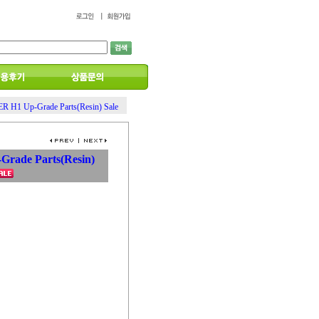
 H1 Up-Grade Parts(Resin) Sale
rade Parts(Resin)