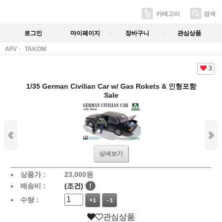
카테고리
검색
로그인
마이페이지
장바구니
관심상품
AFV
TAKOM
3
1/35 German Civilian Car w/ Gas Rokets & 인형포함
Sale
상세보기
상품가 :
23,000
원
배송비 :
(조건)
!
수량 :
+1
-1
관심상품