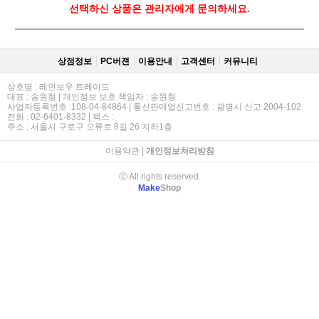
선택하신 상품은 관리자에게 문의하세요.
상점정보
PC버젼
이용안내
고객센터
커뮤니티
상호명 : 레인보우 트레이드
대표 : 송원형 | 개인정보 보호 책임자 : 송원형
사업자등록번호 :108-04-84864 | 통신판매업신고번호 : 광명시 신고 2004-102
전화 : 02-6401-8332 | 팩스 :
주소 : 서울시 구로구 오류로 8길 26 지하1층
이용약관
|
개인정보처리방침
ⓒ All rights reserved.
Make
Shop