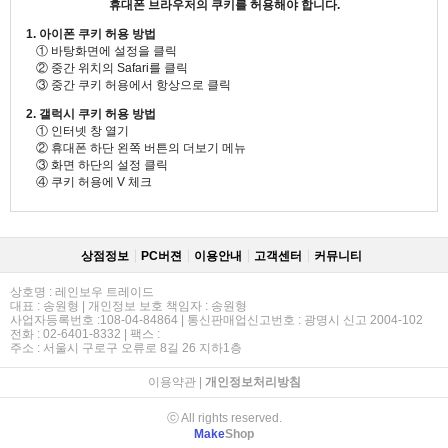
휴대폰 브라우저의 쿠키를 허용해야 합니다.
1. 아이폰 쿠키 허용 방법
① 바탕화면에 설정을 클릭
② 중간 위치의 Safari를 클릭
③ 중간 쿠키 허용에서 항상으로 클릭
2. 갤럭시 쿠키 허용 방법
① 인터넷 창 열기
② 휴대폰 하단 왼쪽 버튼의 더보기 메뉴
③ 화면 하단의 설정 클릭
④ 쿠키 허용에 V 체크
상점정보
PC버젼
이용안내
고객센터
커뮤니티
상호명 : 레인보우 트레이드
대표 : 송원형 | 개인정보 보호 책임자 : 송원형
사업자등록번호 :108-04-84864 | 통신판매업신고번호 : 광명시 신고 2004-102
전화 : 02-6401-8332 | 팩스 :
주소 : 서울시 구로구 오류로 8길 26 지하1층
이용약관
|
개인정보처리방침
ⓒ All rights reserved.
Make
Shop